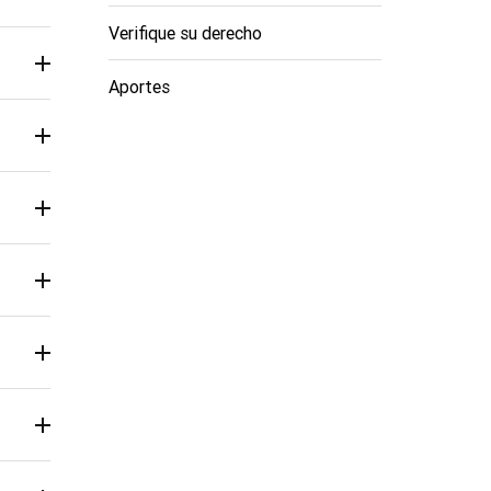
Verifique su derecho
Aportes
Civil,
Civil,
Civil,
Civil,