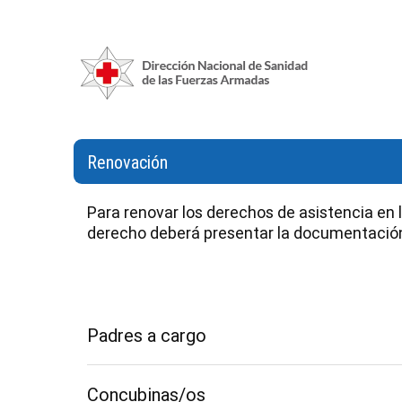
Renovación
Para renovar los derechos de asistencia en las
derecho deberá presentar la documentació
Padres a cargo
Comprobante negativo de las cajas: Civil, Rural 
Concubinas/os
B.P.S.