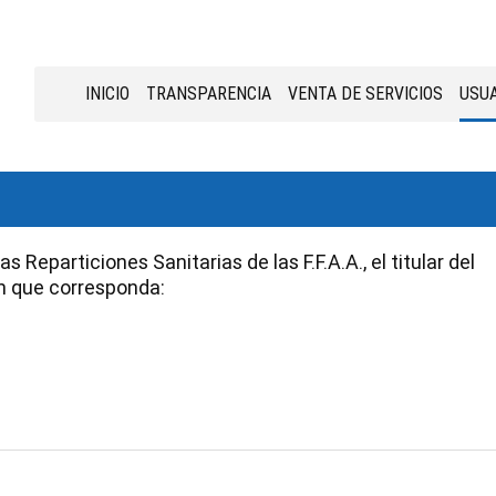
INICIO
TRANSPARENCIA
VENTA DE SERVICIOS
USUA
 Reparticiones Sanitarias de las F.F.A.A., el titular del
n que corresponda:
e Industria y Comercio; junto con el detalle de vínculos personale