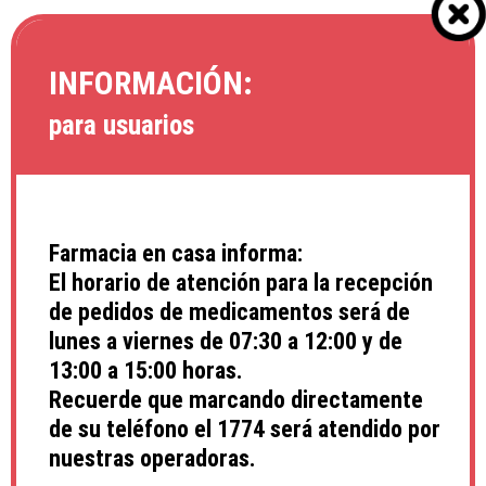
INFORMACIÓN:
para usuarios
Farmacia en casa informa:
El horario de atención para la recepción
de pedidos de medicamentos será de
NOTICIA
lunes a viernes de 07:30 a 12:00 y de
Aniversario del Hospital Central de las
13:00 a 15:00 horas.
Fuerzas Armadas: 118 años al servicio
Recuerde que marcando directamente
de la salud y de la Familia Militar
de su teléfono el 1774 será atendido por
nuestras operadoras.