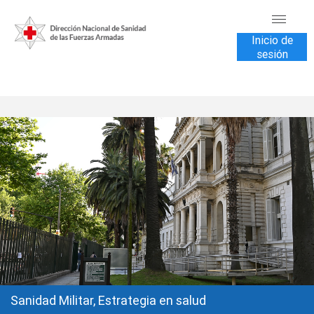
Inicio de
sesión
INICIO
TRANSPARENCIA
VENTA DE SERVICIOS
USUARIOS
CONTÁCTENOS
Sanidad Militar, Estrategia en salud