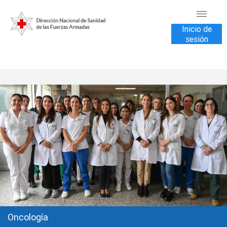
Inicio de
sesión
INICIO
TRANSPARENCIA
VENTA DE SERVICIOS
USUARIOS
CONTÁCTENOS
Oncología