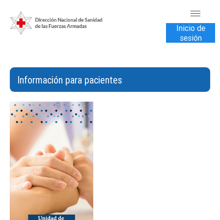
Inicio de
sesión
INICIO
TRANSPARENCIA
Información para pacientes
VENTA DE SERVICIOS
USUARIOS
CONTÁCTENOS