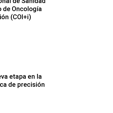
onal de Sanidad
o de Oncología
ión (COI+i)
va etapa en la
ca de precisión