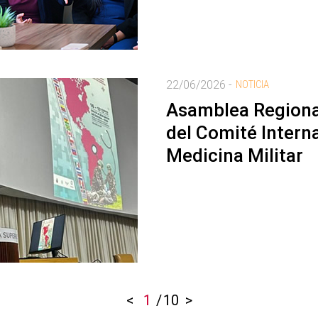
22/06/2026 -
NOTICIA
Asamblea Region
del Comité Intern
Medicina Militar
<
1
/
10
>