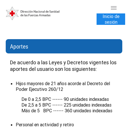
Inicio de
sesión
INICIO
TRANSPARENCIA
Aportes
VENTA DE SERVICIOS
De acuerdo a las Leyes y Decretos vigentes los
aportes del usuario son los siguientes:
USUARIOS
CONTÁCTENOS
Hijos mayores de 21 años acorde al Decreto del
Poder Ejecutivo 260/12
De 0 a 2,5 BPC ------ 90 unidades indexadas
De 2,5 a 5 BPC ------ 225 unidades indexadas
Más de 5 BPC ------ 360 unidades indexadas
Personal en actividad y retiro