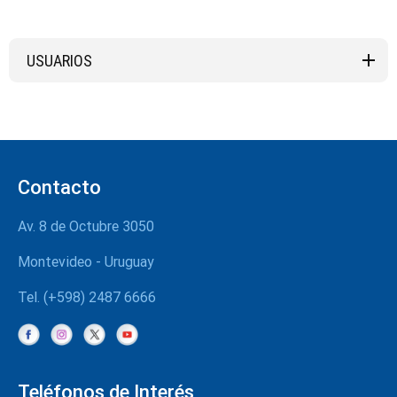
USUARIOS
Derechos y Deberes
Agradecimientos
Contacto
Atención al usuario
Av. 8 de Octubre 3050
Nuevos usuarios
Montevideo - Uruguay
Renovación
Tel. (+598) 2487 6666
Verifique su derecho
Aportes
Teléfonos de Interés