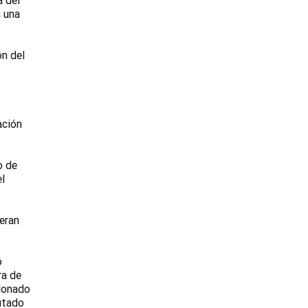
a del
n una
ón del
ación
o de
el
 eran
o
ra de
ndonado
putado