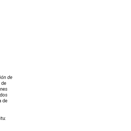
ión de
 de
ones
odos
a de
tu: