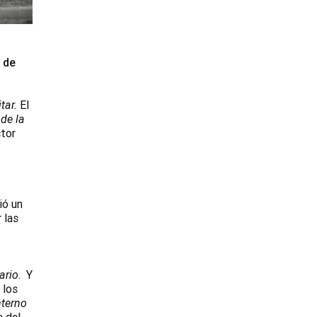
 de
tar.
El
 de la
ctor
ió un
 las
ario
. Y
 los
terno