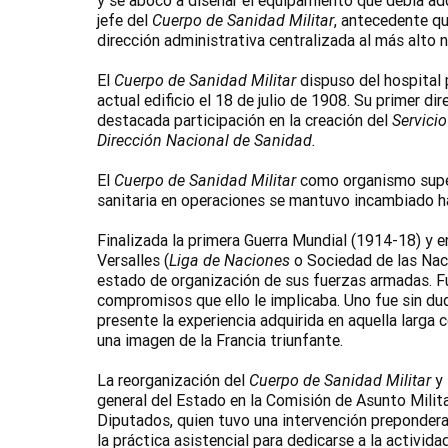
y se abocó a diseñar el equipamiento que debía adqu
jefe del
Cuerpo de Sanidad Militar
, antecedente qu
dirección administrativa centralizada al más alto n
El
Cuerpo de Sanidad Militar
dispuso del hospital p
actual edificio el 18 de julio de 1908. Su primer di
destacada participación en la creación del
Servicio
Dirección Nacional de Sanidad.
El
Cuerpo de Sanidad Militar
como organismo superi
sanitaria en operaciones se mantuvo incambiado h
Finalizada la primera Guerra Mundial (1914-18) y e
Versalles (
Liga de Naciones
o Sociedad de las Naci
estado de organización de sus fuerzas armadas. Fut
compromisos que ello le implicaba. Uno fue sin dud
presente la experiencia adquirida en aquella larga
una imagen de la Francia triunfante.
La reorganización del
Cuerpo de Sanidad Militar
y 
general del Estado en la Comisión de Asunto Milit
Diputados, quien tuvo una intervención prepondera
la práctica asistencial para dedicarse a la actividad