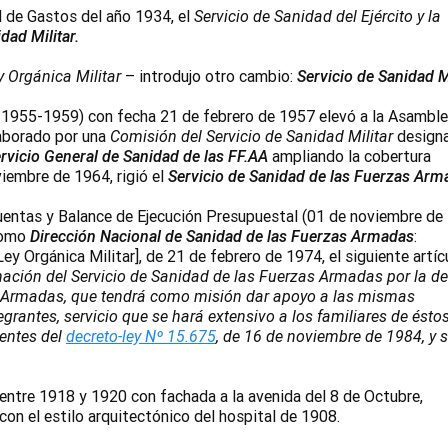
 de Gastos del año 1934, el
Servicio de Sanidad del Ejército y la
dad Militar.
y Orgánica Militar
– introdujo otro cambio:
Servicio de Sanidad M
 1955-1959) con fecha 21 de febrero de 1957 elevó a la Asambl
laborado por una
Comisión del Servicio de Sanidad Militar
design
rvicio General de Sanidad de las FF.AA
ampliando la cobertura
iembre de 1964, rigió el
Servicio de Sanidad de las Fuerzas Arm
Cuentas y Balance de Ejecución Presupuestal (01 de noviembre de
 como
Dirección Nacional de Sanidad
de las Fuerzas Armadas
:
Ley Orgánica Militar], de 21 de febrero de 1974, el siguiente artíc
nación del Servicio de Sanidad de las Fuerzas Armadas por la de
s Armadas, que tendrá como misión dar apoyo a las mismas
grantes, servicio que se hará extensivo a los familiares de éstos
nentes del
decreto-ley Nº 15.675
, de 16 de noviembre de 1984, y 
 entre 1918 y 1920 con fachada a la avenida del 8 de Octubre,
on el estilo arquitectónico del hospital de 1908.