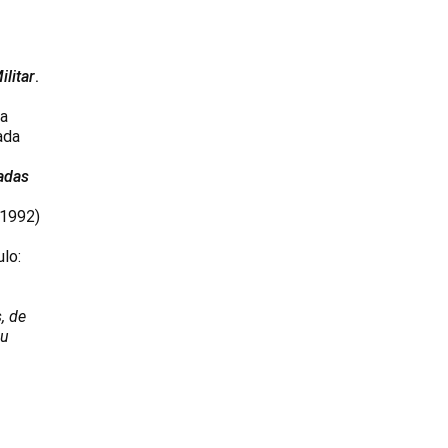
ilitar
.
ea
ada
adas
 1992)
ulo:
, de
su