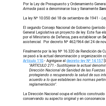
Por la Ley de Presupuesto y Ordenamiento General
Armada
pasó a denominarse lisa y llanamente
Sani
La ley Nº 10.050 del 18 de setiembre de 1941 -
Le
El segundo Consejo Nacional de Gobierno (período
General Legislativa un proyecto de ley. Este fue e
por el Ministerio de Defensa, para establecer un
Se
asistencial. Por decreto Nº 462/964 del 24 de nov
Finalmente por la ley Nº 16.320 de Rendición de 
se pasó a la actual denominación y organización
Artículo 110
.- Agrégase al
decreto-ley Nº 14.157
[
"ARTICULO 271.- Sustitúyese la actual denomi
Dirección Nacional de Sanidad de las Fuerza
protegiendo o recuperando la salud de sus inte
acuerdo a lo que establecen las normas perti
reglamentación".
La Dirección Nacional ocupa el edificio construido
conservando su aspecto original y en consonancia c