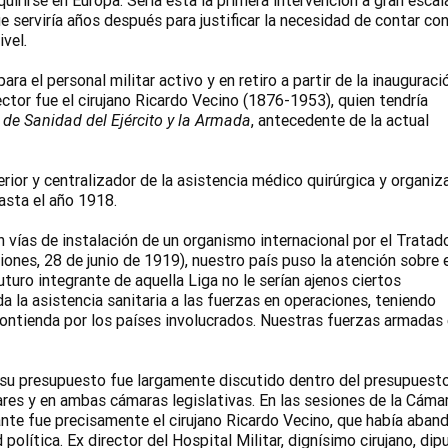
irirse en Europa. Sería ésta la primera intervención a gran escal
e serviría años después para justificar la necesidad de contar co
ivel
.
ara el personal militar activo y en retiro a partir de la inauguraci
rector fue el cirujano Ricardo Vecino (1876-1953), quien tendría
 de Sanidad del Ejército y la Armada
, antecedente de la actual
or y centralizador de la asistencia médico quirúrgica y organiz
asta el año 1918.
n vías de instalación de un organismo internacional por el Tratad
ones, 28 de junio de 1919), nuestro país puso la atención sobre 
uro integrante de aquella Liga no le serían ajenos ciertos
a la asistencia sanitaria a las fuerzas en operaciones, teniendo
 contienda por los países involucrados. Nuestras fuerzas armadas
su presupuesto fue largamente discutido dentro del presupuest
ares y en ambas cámaras legislativas. En las sesiones de la Cáma
nte fue precisamente el cirujano Ricardo Vecino, que había aba
 política. Ex director del Hospital Militar, dignísimo cirujano, di