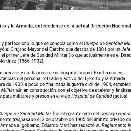
cito y la Armada, antecedente de la actual Dirección Nacional
ó y perfeccionó lo que se conocía como el
Cuerpo de Sanidad Mili
uyó al Cirujano Mayor del Ejército que databa de 1881 por un
Jefe
z el primer Jefe de Sanidad Militar (lo que actualmente es el Dire
 Martínez (1866-1932).
n precaria y no disponía de un hospital propio. Existía uno en
stancias del personal retirado y activo del Ejército y la Armada.
re de 1905, a poco de finalizada la guerra civil de 1904, establec
Militar
aún en construcción, con el objetivo de acelerar y finalizar
 para militares y presos en el viejo
Hospital de Caridad
(actual
Cuerpo de Sanidad Militar
fue integrante nato del
Consejo Honor
almente
traspasado
el 2 de octubre de 1905 del ámbito privado de
 la Armada al gobierno, Eduardo Martínez redactó su
Reglamento In