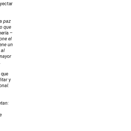
oyectar
la paz
lo que
mería –
one el
iene un
 al
 mayor
.
 que
itar
y
onal
.
etan:
e