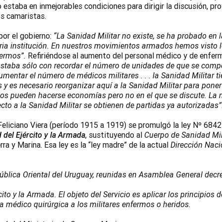
o estaba en inmejorables condiciones para dirigir la discusión, pr
os camaristas.
por el gobierno:
“La Sanidad Militar no existe, se ha probado en 
saria institución. En nuestros movimientos armados hemos visto 
fermos”.
Refiriéndose al aumento del personal médico y de enfer
staba sólo con recordar el número de unidades de que se comp
umentar el número de médicos militares . . . la Sanidad Militar t
 y es necesario reorganizar aquí a la Sanidad Militar para poner
cios pueden hacerse economías pero no en el que se discute. La
cto a la Sanidad Militar se obtienen de partidas ya autorizadas”
Feliciano Viera (período 1915 a 1919) se promulgó la ley Nº 6842
 del Ejército y la Armada
, sustituyendo al
Cuerpo de Sanidad Mil
a y Marina. Esa ley es la “ley madre” de la actual
Dirección
Naci
blica Oriental del Uruguay, reunidas en Asamblea General decr
cito y la Armada. El objeto del Servicio es aplicar los principios d
ia médico quirúrgica a los militares enfermos o heridos.