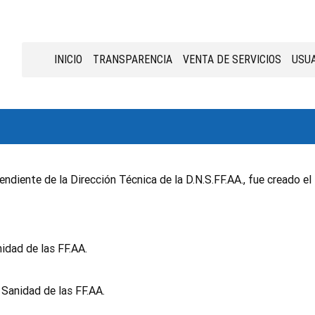
INICIO
TRANSPARENCIA
VENTA DE SERVICIOS
USUA
diente de la Dirección Técnica de la D.N.S.FF.AA., fue creado el
nidad de las FF.AA.
 Sanidad de las FF.AA.