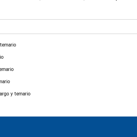
 temario
io
temario
mario
cargo y temario