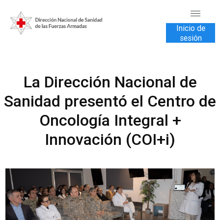
Inicio de
sesión
INICIO
La Dirección Nacional de
TRANSPARENCIA
Sanidad presentó el Centro de
VENTA DE SERVICIOS
Oncología Integral +
USUARIOS
Innovación (COI+i)
CONTÁCTENOS