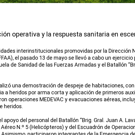
ión operativa y la respuesta sanitaria en esce
vidades interinstitucionales promovidas por la Dirección 
A), el pasado 13 de mayo se llevó a cabo un ejercicio 
ela de Sanidad de las Fuerzas Armadas y el Batallón “Brig
ealizó una demostración de despeje de habitaciones, con
ia a heridos por arma corta y aplicación de primeros auxi
aron operaciones MEDEVAC y evacuaciones aéreas, inclu
e heridos.
 apoyo del personal del Batallón “Brig. Gral. Juan A. Laval
Aéreo N.º 5 (Helicópteros) y del Escuadrón de Operacion
Asimismo, participaron integrantes de la Emergencia del