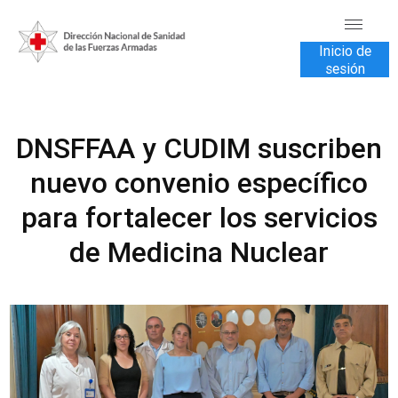
Inicio de
sesión
INICIO
DNSFFAA y CUDIM suscriben
TRANSPARENCIA
nuevo convenio específico
VENTA DE SERVICIOS
para fortalecer los servicios
USUARIOS
de Medicina Nuclear
CONTÁCTENOS