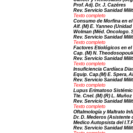
Prof. Adj. Dr. J. Cazéres
Rev. Servicio Sanidad Milit
Texto com
pleto
Consumo de Morfina en el
Alf. (M) E. Yanneo (Unidad 
Wolman (Méd. Oncologo. Se
Rev. Servicio Sanidad Milit
Texto comp
le
to
Factores Etiológicos en e
Cap. (M) N. Theodosopoul
Rev. Servicio Sanidad Milit
Texto compl
eto
Insuficiencia Cardíaca Dia
Equip. Cap.(M) E. Spera, Al
Rev. Servicio Sanidad Milit
Texto comp
leto
Lupus Erimatoso Sistémi
Tte. Cnel. (M) (R) L. Muñoz
Rev. Servicio Sanidad Milit
Texto co
mpleto
Oftalmología y Maltrato Inf
Dr. D. Mederos (Asistente 
Medico Autopsista del I.T.F
Rev. Servicio Sanidad Milit