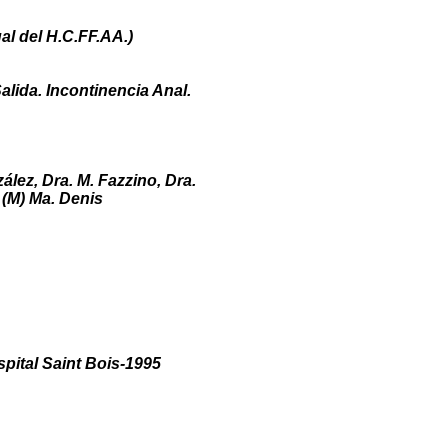
al del H.C.FF.AA.)
alida. Incontinencia Anal.
zález, Dra. M. Fazzino, Dra.
º (M) Ma. Denis
spital Saint Bois-1995