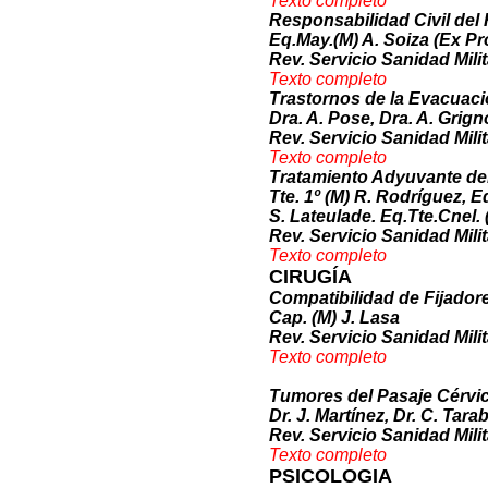
Texto comple
to
Responsabilidad Civil del
Eq.May.(M) A. Soiza (Ex Pr
Rev. Servicio Sanidad Milit
Texto comp
l
eto
Trastornos de la Evacuació
Dra. A. Pose, Dra. A. Grign
Rev. Servicio Sanidad Milit
Texto c
ompleto
Tratamiento Adyuvante de
Tte. 1º (M) R. Rodríguez, Eq
S. Lateulade. Eq.Tte.Cnel. (
Rev. Servicio Sanidad Milit
Texto compl
e
to
CIRUGÍA
Compatibilidad de Fijador
Cap. (M) J. Lasa
Rev. Servicio Sanidad Milit
Text
o
completo
Tumores del Pasaje Cérvico
Dr. J. Martínez, Dr. C. Tara
Rev. Servicio Sanidad Milit
Texto com
pleto
PSICOLOGIA