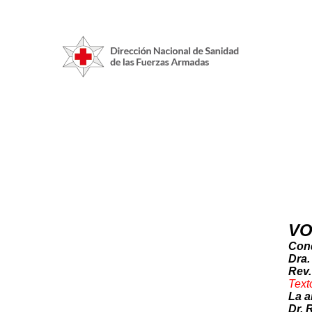
VO
Cond
Dra.
Rev.
Text
La a
Dr. 