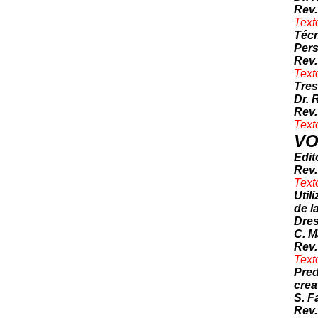
Rev.
Text
Técn
Pers
Rev.
Text
Tres
Dr. R
Rev.
Text
VO
Edit
Rev.
Text
Util
de l
Dres
C. M
Rev.
Text
Pred
crea
S. F
Rev.