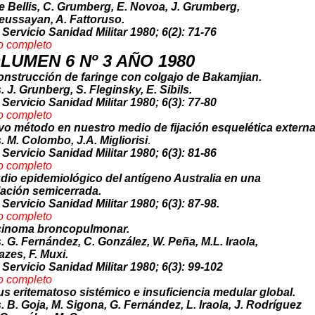
e Bellis, C. Grumberg, E. Novoa, J. Grumberg,
eussayan, A. Fattoruso.
 Servicio Sanidad Militar 1980; 6(2): 71-76
o comp
leto
LUMEN 6 Nº 3 AÑO 1980
nstrucción de faringe con colgajo de Bakamjian.
. J. Grunberg, S. Fleginsky, E. Sibils.
 Servicio Sanidad Militar 1980; 6(3): 77-80
o
completo
o método en nuestro medio de fijación esquelética externa
. M. Colombo, J.A. Migliorisi
.
 Servicio Sanidad Militar 1980; 6(3): 81-86
o comp
l
eto
dio epidemiológico del antígeno Australia en una
ación semicerrada.
 Servicio Sanidad Militar 1980; 6(3): 87-98.
o com
pleto
cinoma broncopulmonar.
. G. Fernández, C. González, W. Peña, M.L. Iraola,
azes, F. Muxi.
 Servicio Sanidad Militar 1980; 6(3): 99-102
o compl
eto
s eritematoso sistémico e insuficiencia medular global.
. B. Goja, M. Sigona, G. Fernández, L. Iraola, J. Rodríguez