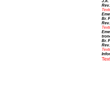
J.A.
Rev.
Text
Emer
Br. P
Rev.
Text
Emer
tron
Br. P
Rev.
Text
Info
Tex