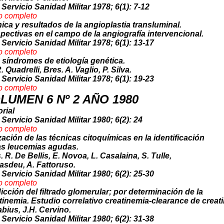
 Servicio Sanidad Militar 1978; 6(1): 7-12
o co
mpleto
ica y resultados de la angioplastia transluminal.
pectivas en el campo de la angiografía intervencional.
 Servicio Sanidad Militar 1978; 6(1): 13-17
o compl
eto
 síndromes de etiología genética.
. Quadrelli, Bres. A. Vaglio, P. Silva.
 Servicio Sanidad Militar 1978; 6(1): 19-23
o complet
o
LUMEN 6 Nº 2 AÑO 1980
orial
 Servicio Sanidad Militar 1980; 6(2): 24
o comple
to
ización de las técnicas citoquímicas en la identificación
as leucemias agudas.
. R. De Bellis, E. Novoa, L. Casalaina, S. Tulle,
asdeu, A. Fattoruso.
 Servicio Sanidad Militar 1980; 6(2): 25-30
o comp
leto
icción del filtrado glomerular; por determinación de la
tinemia. Estudio correlativo creatinemia-clearance de creati
abius, J.H. Cervino.
 Servicio Sanidad Militar 1980; 6(2): 31-38