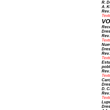
R. D
A. K
Rev.
Text
VO
Reco
Dres
Rev.
Text
Nuev
Dres
Rev.
Text
Estu
pobl
Rev.
Text
Car
Dres
D. C
Rev.
Text
Lupu
Dres