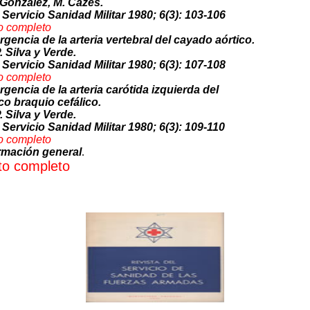
 González, M. Cazes.
 Servicio Sanidad Militar 1980; 6(3): 103-106
o co
mpleto
gencia de la arteria vertebral del cayado aórtico.
. Silva y Verde.
 Servicio Sanidad Militar 1980; 6(3): 107-108
o com
pleto
gencia de la arteria carótida izquierda del
co braquio cefálico.
. Silva y Verde.
 Servicio Sanidad Militar 1980; 6(3): 109-110
o co
mpleto
rmación general
.
to complet
o