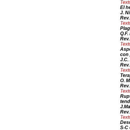
Text
El h
J. N
Rev.
Text
Plag
Q.F. 
Rev.
Text
Aspe
con 
J.C.
Rev.
Text
Tera
O. M
Rev.
Text
Rupt
tend
J.Ma
Rev.
Text
Desc
S-C 