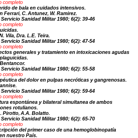
o com
p
leto
erido de bala en cuidados intensivos.
in Ferrari, C. Antunez, W. Ramirez.
 Servicio Sanidad Militar 1980; 6(2): 39-46
o
completo
uicidas.
N. Vila, Dra. L.E. Teira.
 Servicio Sanidad Militar 1980; 6(2): 47-54
o c
ompleto
ctos generales y tratamiento en intoxicaciones agudas
plaguicidas.
 Bentancor.
 Servicio Sanidad Militar 1980; 6(2): 55-58
o compl
eto
péutica del dolor en pulpas necróticas y gangrenosas.
annise.
 Servicio Sanidad Militar 1980; 6(2): 59-64
o c
o
mpleto
ura espontánea y bilateral simultanea de ambos
ones rotulianos.
. Pirotto, A.A. Bolatto.
 Servicio Sanidad Militar 1980; 6(2): 65-70
o c
ompleto
ripción del primer caso de una hemoglobinopatía
en nuestro País.