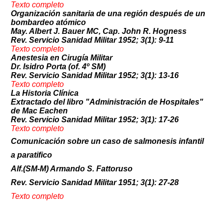
Texto comp
l
eto
Organización sanitaria de una región después de un
bombardeo atómico
May. Albert J. Bauer MC, Cap. John R. Hogness
Rev. Servicio Sanidad Militar 1952; 3(1): 9-11
Texto co
mpleto
Anestesia en Cirugía Militar
Dr. Isidro Porta (of. 4º SM)
Rev. Servicio Sanidad Militar 1952; 3(1): 13-16
Texto co
m
pleto
La Historia Clínica
Extractado del libro "Administración de Hospitales"
de Mac Eachen
Rev. Servicio Sanidad Militar 1952; 3(1): 17-26
Texto comp
leto
Comunicación sobre un caso de salmonesis infantil
a paratifico
Alf.(SM-M) Armando S. Fattoruso
Rev. Servicio Sanidad Militar 1951; 3(1): 27-28
Texto comple
t
o