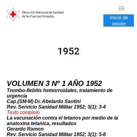
Inicio de
sesión
INICIO
1952
TRANSPARENCIA
VENTA DE SERVICIOS
USUARIOS
VOLUMEN 3 Nº 1 AÑO 1952
CONTÁCTENOS
Trombo-flebitis hemorroidales, tratamiento de
urgencia
Cap.(SM-M) Dr. Abelardo Santini
Rev. Servicio Sanidad Militar 1952; 3(1): 3-4
Texto compl
eto
La vacunación contra el tetanos por medio de la
anatoxina tetanica, resultados
Gerardo Ramon
Rev. Servicio Sanidad Militar 1952; 3(1): 5-8