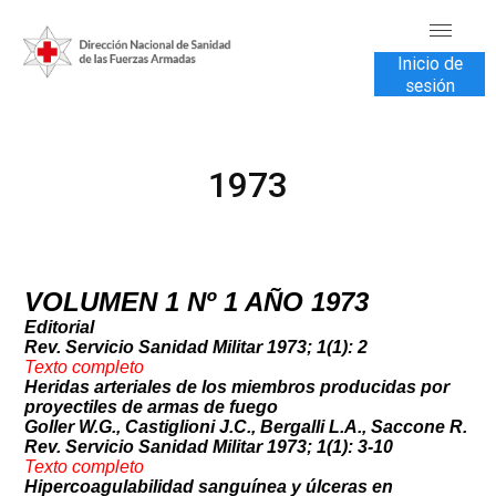
Inicio de
sesión
INICIO
1973
TRANSPARENCIA
VENTA DE SERVICIOS
USUARIOS
VOLUMEN 1 Nº 1 AÑO 1973
CONTÁCTENOS
Editorial
Rev. Servicio Sanidad Militar 1973; 1(1): 2
Texto
completo
Heridas arteriales de los miembros producidas por
proyectiles de armas de fuego
Goller W.G., Castiglioni J.C., Bergalli L.A., Saccone R.
Rev. Servicio Sanidad Militar 1973; 1(1): 3-10
Texto compl
eto
Hipercoagulabilidad sanguínea y úlceras en