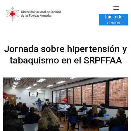
Inicio de
sesión
INICIO
Jornada sobre hipertensión y
TRANSPARENCIA
tabaquismo en el SRPFFAA
VENTA DE SERVICIOS
USUARIOS
CONTÁCTENOS