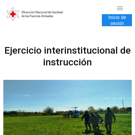
Inicio de
sesión
INICIO
Ejercicio interinstitucional de
TRANSPARENCIA
instrucción
VENTA DE SERVICIOS
USUARIOS
CONTÁCTENOS