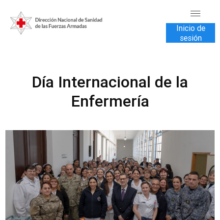
Inicio de
sesión
INICIO
Día Internacional de la
TRANSPARENCIA
Enfermería
VENTA DE SERVICIOS
USUARIOS
CONTÁCTENOS