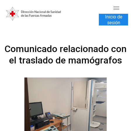
Inicio de
sesión
INICIO
Comunicado relacionado con
TRANSPARENCIA
el traslado de mamógrafos
VENTA DE SERVICIOS
USUARIOS
CONTÁCTENOS