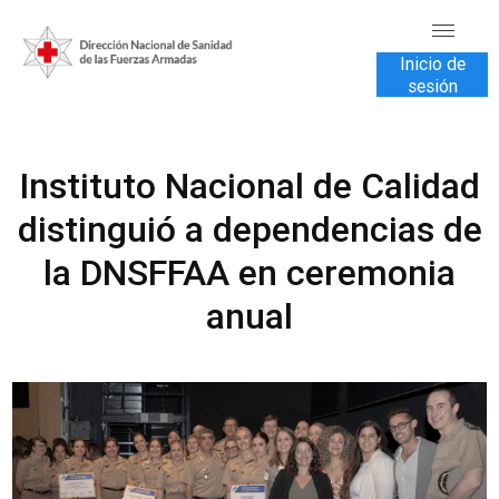
Inicio de
sesión
INICIO
Instituto Nacional de Calidad
TRANSPARENCIA
distinguió a dependencias de
VENTA DE SERVICIOS
la DNSFFAA en ceremonia
USUARIOS
anual
CONTÁCTENOS